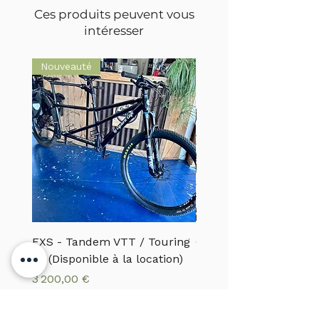
Ces produits peuvent vous
intéresser
Nouveauté
EXS - Tandem VTT / Touring
CANNONDALE - VTTA
29 (Disponible à la location)
MOTERRA S1
Prix
Prix
3 200,00 €
5 500,00 €