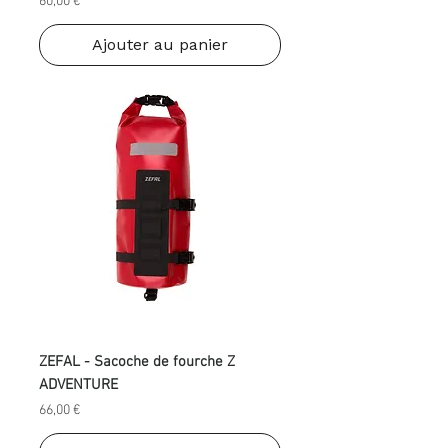
Prix
60,00 €
Ajouter au panier
ZEFAL - Sacoche de fourche Z
ADVENTURE
Prix
66,00 €