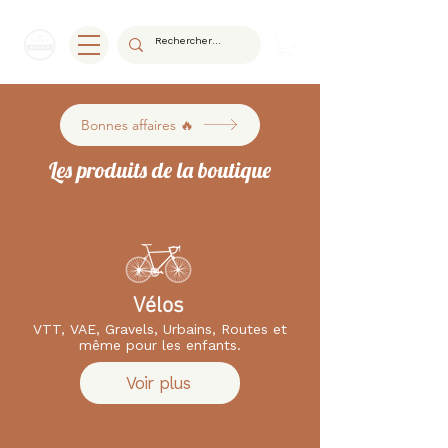
Bonnes affaires 🔥
Les produits de la boutique
Vélos
VTT, VAE, Gravels, Urbains, Routes et
même pour les enfants.
Voir plus