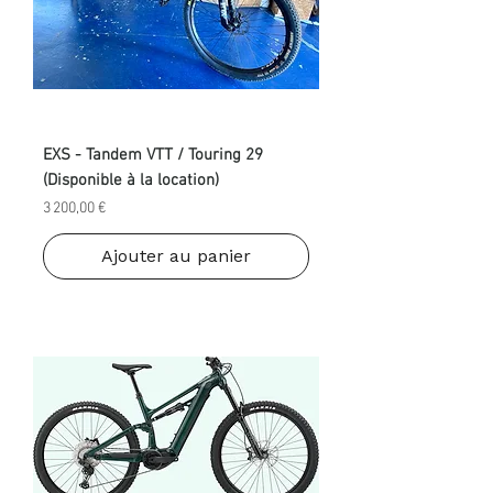
EXS - Tandem VTT / Touring 29
(Disponible à la location)
Prix
3 200,00 €
Ajouter au panier