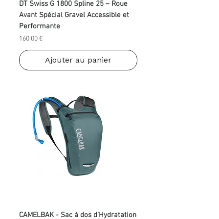
DT Swiss G 1800 Spline 25 – Roue
Avant Spécial Gravel Accessible et
Performante
Prix
160,00 €
Ajouter au panier
CAMELBAK - Sac à dos d’Hydratation