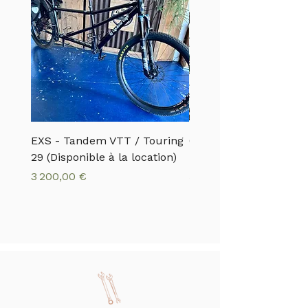
EXS - Tandem VTT / Touring
CANNONDALE - VTTA
29 (Disponible à la location)
MOTERRA S1
Prix
Prix
3 200,00 €
5 500,00 €