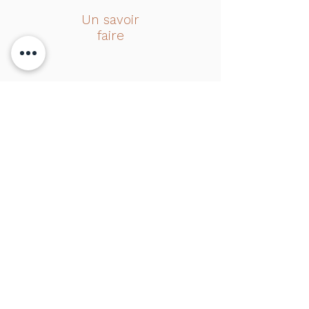
Un savoir
faire
Une équipe
dédiée
Bonne humeur
et conseil