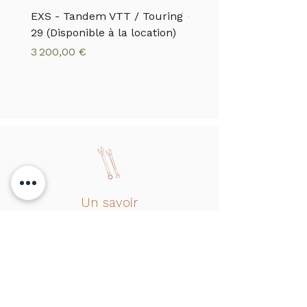
EXS - Tandem VTT / Touring
CANNONDALE - VTTA
29 (Disponible à la location)
MOTERRA S1
Prix
Prix
3 200,00 €
5 500,00 €
Un savoir
faire