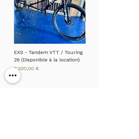
EXS - Tandem VTT / Touring
CANNONDALE - VTTA
29 (Disponible à la location)
MOTERRA S1
Prix
Prix
3 200,00 €
5 500,00 €
Un savoir