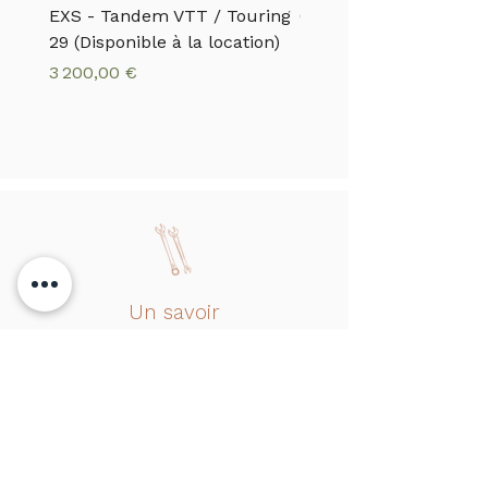
EXS - Tandem VTT / Touring
CANNONDALE - VTTA
29 (Disponible à la location)
MOTERRA S1
Prix
Prix
3 200,00 €
5 500,00 €
Un savoir
faire