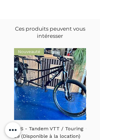
Ces produits peuvent vous
intéresser
Nouveauté
EXS - Tandem VTT / Touring
CANNONDALE - VTTA
29 (Disponible à la location)
MOTERRA S1