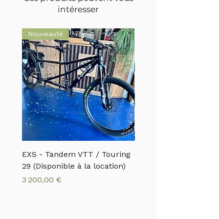
intéresser
Nouveauté
EXS - Tandem VTT / Touring
CANNONDALE - VTTA
29 (Disponible à la location)
MOTERRA S1
Prix
Prix
3 200,00 €
5 500,00 €