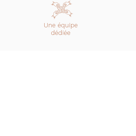
Une équipe
dédiée
 Cyclerie Café
Heures d'o
BIS Boulevard Pont Achard
Lundi : ……………….
00 Poitiers
Mardi : ……………..…
ance
Mercredi : …………
Jeudi : ……….………
Vendredi : …………
ntacts
Samedi : ……………
Dimanche : ………
ycleriecafe@gmail.com
e : 05 49 88 13 25