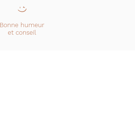
Bonne humeur
et conseil
uverture
….9h00 - 18h30
...9h00 - 18h30
…..9h00 - 18h30
….9h00 - 18h30
….9h00 - 18h30
….9h00 - 18h30
…..FERME