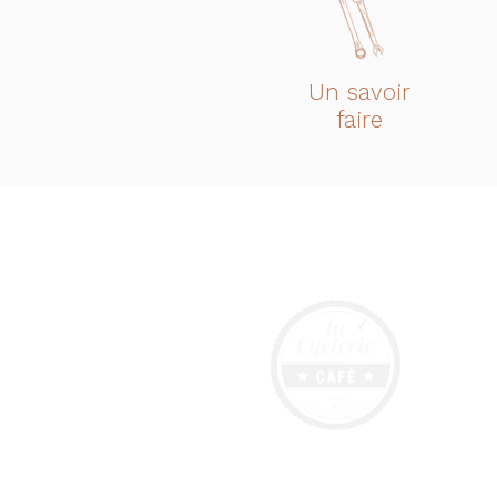
Un savoir
faire
La
60 
860
Fr
Co
lac
Fix