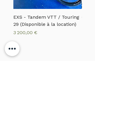
EXS - Tandem VTT / Touring
CANNONDALE - VTTA
29 (Disponible à la location)
MOTERRA S1
Prix
Prix
3 200,00 €
5 500,00 €
Un savoir
faire