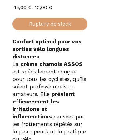
Prix
Prix
 15,00 € 
12,00 €
original
promotionnel
Rupture de stock
Confort optimal pour vos
sorties vélo longues
distances
La
crème chamois ASSOS
est spécialement conçue
pour tous les cyclistes, qu’ils
soient professionnels ou
amateurs. Elle
prévient
efficacement les
irritations et
inflammations
causées par
les frottements répétés sur
la peau pendant la pratique
du vélo.