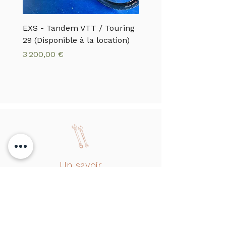
EXS - Tandem VTT / Touring
CANNONDALE - VTTA
29 (Disponible à la location)
MOTERRA S1
Prix
Prix
3 200,00 €
5 500,00 €
Un savoir
faire